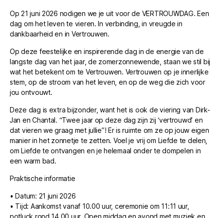
Op 21 juni 2026 nodigen we je uit voor de VERTROUWDAG. Een
dag om het leven te vieren. In verbinding, in vreugde in
dankbaarheid en in Vertrouwen.
Op deze feestelijke en inspirerende dag in de energie van de
langste dag van het jaar, de zomerzonnewende, staan we stil bij
wat het betekent om te Vertrouwen. Vertrouwen op je innerlijke
stem, op de stroom van het leven, en op de weg die zich voor
jou ontvouwt.
Deze dag is extra bijzonder, want het is ook de viering van Dirk-
Jan en Chantal. “Twee jaar op deze dag zijn zij ‘vertrouwd’ en
dat vieren we graag met jullie”! Er is ruimte om ze op jouw eigen
manier in het zonnetje te zetten. Voel je vrij om Liefde te delen,
om Liefde te ontvangen en je helemaal onder te dompelen in
een warm bad.
Praktische informatie
• Datum: 21 juni 2026
• Tijd: Aankomst vanaf 10.00 uur, ceremonie om 11:11 uur,
potluck rond 14.00 uur. Open middag en avond met muziek en