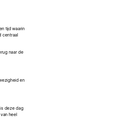
n tijd waarin
d centraal
erug naar de
wezigheid en
 is deze dag
 van heel