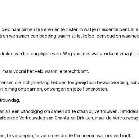
ep naar binnen te keren en te rusten in wat je in essentie bent. In ee
ëren we samen een bedding waarin stilte, liefde, eenvoud en waarhei
ukte van het dagelijks leven. Weg van alles wat aandacht vraagt. T
, maar vooral het veld waarin je terechtkomt.
sen die zich jarenlang hebben toegewijd aan bewustwording, aan
arin je mag ontspannen, ontvangen en jezelf ontmoeten.
trouwdag.
 als een uitnodiging om samen stil te staan bij vertrouwen. Inmiddels
ger alleen de Vertrouwdag van Chantal en Dirk-Jan, maar de Vertrouwdag
te verdiepen, te vieren en ons te herinneren wat ons verbindt.