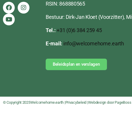
RSIN: 868880565
Bestuur: Dirk-Jan Kloet (Voorzitter), 
Tel.:
+31 (0)6 384 259 45
E-mail:
info@welcomehome.earth
Beleidsplan en verslagen
© Copyright 2025
Welcomehome.earth |
Privacybeleid |
Webdesign door PageBoss 